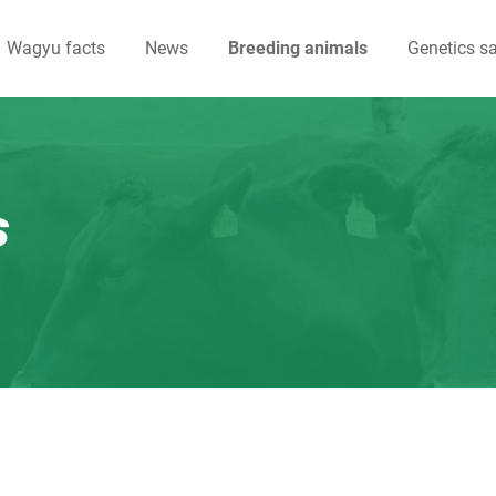
Wagyu facts
News
Breeding animals
Genetics sa
s