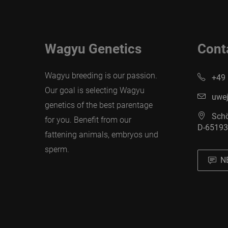
Wagyu Genetics
Cont
Wagyu breeding is our passion.
+49 
Our goal is selecting Wagyu
uwej
genetics of the best parentage
Schö
for you. Benefit from our
D-65193
fattening animals, embryos und
sperm.
N