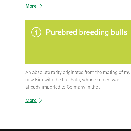
More
Purebred breeding bulls
An absolute rarity originates from the mating of my
cow Kira with the bull Sato, whose semen was
already imported to Germany in the ...
More