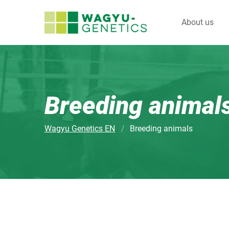
About us
Breeding animal
Wagyu Genetics EN
Breeding animals