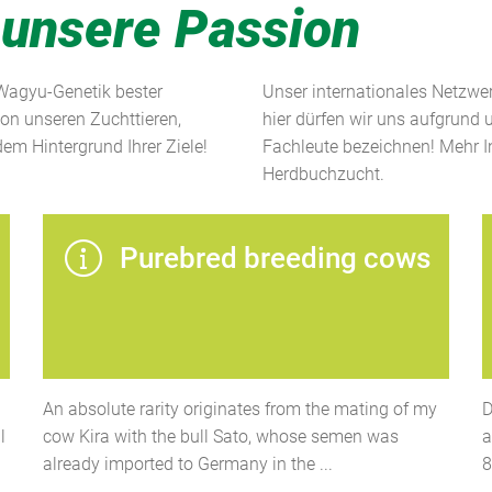
 unsere Passion
 Wagyu-Genetik bester
Unser internationales Netzwer
von unseren Zuchttieren,
hier dürfen wir uns aufgrund 
em Hintergrund Ihrer Ziele!
Fachleute bezeichnen! Mehr I
Herdbuchzucht.
Purebred breeding cows
An absolute rarity originates from the mating of my
D
l
cow Kira with the bull Sato, whose semen was
a
already imported to Germany in the ...
8