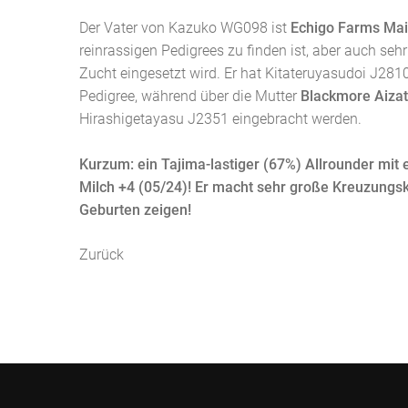
Der Vater von Kazuko WG098 ist
Echigo Farms Mai
reinrassigen Pedigrees zu finden ist, aber auch sehr 
Zucht eingesetzt wird. Er hat Kitateruyasudoi J28
Pedigree, während über die Mutter
Blackmore Aizat
Hirashigetayasu J2351 eingebracht werden.
Kurzum: ein Tajima-lastiger (67%) Allrounder mit
Milch +4 (05/24)! Er macht sehr große Kreuzungskä
Geburten zeigen!
Zurück