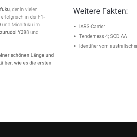
Weitere Fakten:
fuku
, der in vielen
erfolgreich in der F1-
10 und Michifuku im
IARS-Carrier
zurudoi Y39
8 und
Tenderness 4; SCD AA
Identifier vom australis
 einer schönen Länge und
lber, wie es die ersten