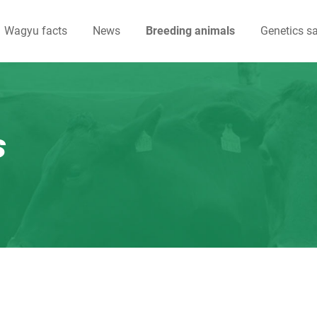
Wagyu facts
News
Breeding animals
Genetics sa
s