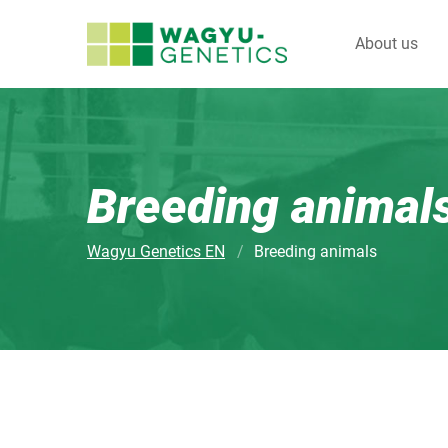
About us
Breeding animal
Wagyu Genetics EN
Breeding animals