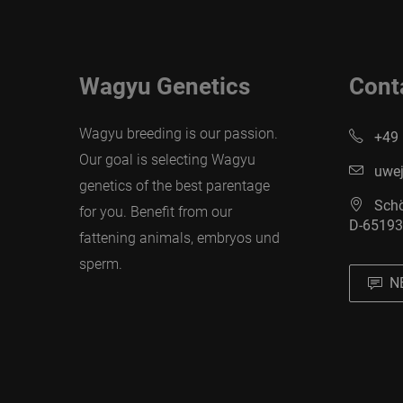
Wagyu Genetics
Cont
Wagyu breeding is our passion.
+49 
Our goal is selecting Wagyu
uwej
genetics of the best parentage
Schö
for you. Benefit from our
D-65193
fattening animals, embryos und
sperm.
N