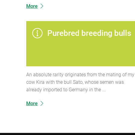
More
Purebred breeding bulls
An absolute rarity originates from the mating of my
cow Kira with the bull Sato, whose semen was
already imported to Germany in the ...
More