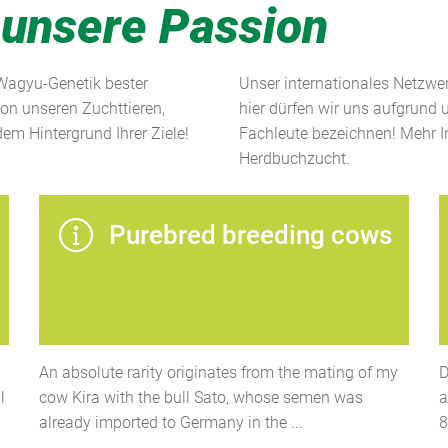
 unsere Passion
 Wagyu-Genetik bester
Unser internationales Netzwer
von unseren Zuchttieren,
hier dürfen wir uns aufgrund 
em Hintergrund Ihrer Ziele!
Fachleute bezeichnen! Mehr I
Herdbuchzucht.
Purebred breeding cows
An absolute rarity originates from the mating of my
D
l
cow Kira with the bull Sato, whose semen was
a
already imported to Germany in the ...
8